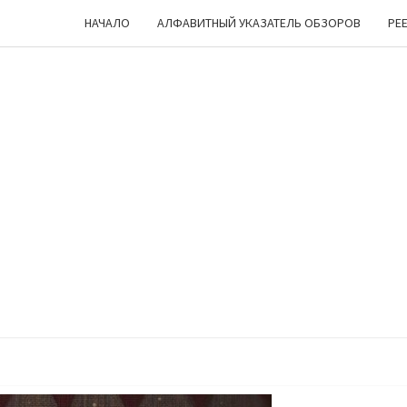
НАЧАЛО
АЛФАВИТНЫЙ УКАЗАТЕЛЬ ОБЗОРОВ
РЕ
ЧЕШ
Лукоморье
… Цепь … Но
Куда Бы Ни
Пошел —
УГ
Все Про
Настольные
Игры
Мурлычит
;)