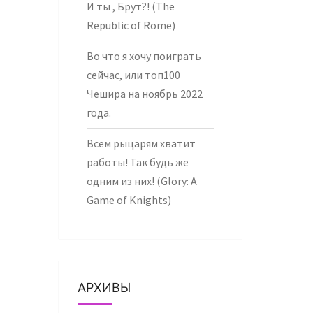
И ты , Брут?! (The
Republic of Rome)
Во что я хочу поиграть
сейчас, или топ100
Чешира на ноябрь 2022
года.
Всем рыцарям хватит
работы! Так будь же
одним из них! (Glory: A
Game of Knights)
АРХИВЫ