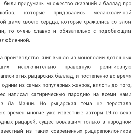
 – были придуманы множество сказаний и баллад про
любов, которые придавались меланхоличной
ой даме своего сердца, которые сражались со злом
ли, то очень славно и обязательно с подобающим
озлюбленной.
гда производство книг вышло из монополии дотошных
ающих исключительно праведную религиозную
записи этих рыцарских баллад, и постепенно во время
 одним из самых популярных жанров, вплоть до того,
тес написал сатирическую пародию на всеми нами
из Ла Мачни. Но рыцарская тема не перестала
ых времён многие уже известные авторы 19-го века
одных рыцарей, существовавшим только в народном
известный из таких современных рыцарепоклоников