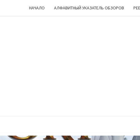
НАЧАЛО
АЛФАВИТНЫЙ УКАЗАТЕЛЬ ОБЗОРОВ
РЕ
ЧЕШ
Лукоморье
… Цепь … Но
Куда Бы Ни
Пошел —
УГ
Все Про
Настольные
Игры
Мурлычит
;)