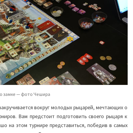
о замке — фото Чешира
 закручивается вокруг молодых рыцарей, мечтающих о
рниров. Вам предстоит подготовить своего рыцаря к
ошо на этом турнире представиться, победив в самых