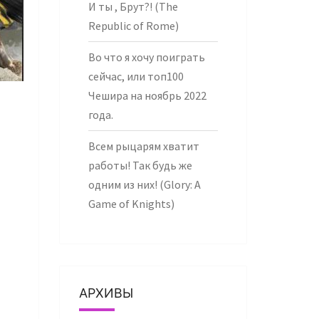
И ты , Брут?! (The
Republic of Rome)
Во что я хочу поиграть
сейчас, или топ100
Чешира на ноябрь 2022
года.
Всем рыцарям хватит
работы! Так будь же
одним из них! (Glory: A
Game of Knights)
АРХИВЫ