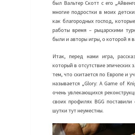
был Вальтер Скотт с его „Айвен
многие подростки в моих детски
как благородных господ, которы
работы время – рыцарскими тур
были и авторы игры, о которой я в
Итак, перед нами игра, расск
который в отсутствие эпических 
тем, что скитается по Европе и у
называется „Glory: A Game of Kn
очень увлекающихся реконструкц
своих профилях BGG поставили 
шутки тут неуместны.