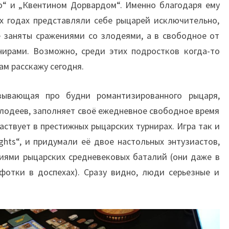
го“ и „Квентином Дорвардом“. Именно благодаря ему
х годах представляли себе рыцарей исключительно,
е заняты сражениями со злодеями, а в свободное от
нирами. Возможно, среди этих подростков когда-то
ам расскажу сегодня.
азывающая про будни романтизированного рыцаря,
злодеев, заполняет своё ежедневное свободное время
частвует в престижных рыцарских турнирах. Игра так и
ights“, и придумали её двое настольных энтузиастов,
иями рыцарских средневековых баталий (они даже в
фотки в доспехах). Сразу видно, люди серьезные и