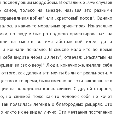
и последующим мордобоем. В остальные 10% случаев
(GLORY:
 самое, только на выезде, называя это разными
A
справедливая война“ или „крестовый поход“. Однако
GAME
далось в каких-то моральных ориентирах. Изначально
OF
ники, но людям быстро надоело ориентироваться на
KNIGHTS)
 шли на смерть во имя абстрактной идеи, да и
 и кончали печально. В смысле мало кто во время
ы себя видите через 10 лет?“, отвечал: „Распятым на
рцами за свою веру!“. Люди, конечно же, желали себе
 оттого, как далеки эти мечты были от реальности. А
щество в то время, были именно вот эти закованные в
ие на породистых конях свиньи. С другой стороны,
о, но свиньёй тоже как-то человек себя не хочет
 Так появилась легенда о благородных рыцарях. Это
но никто их не видел лично. Эти мечтания постепенно