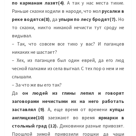
по карманам лазят(4)
. А так у нас места тихие.
Раньше сказки ходили в народе, что мол
русалки в
реке водятся(8)
, да
упыри по лесу бродят(7).
Но
то сказки, никто никакой нечисти тут сроду не
видывал.
– Так, что совсем все тихо у вас? И паганцев
никаких не шастает?
– Хех, из паганцев был один еврей, да его люд
чесной палками из села выгнал. С тех пор о нем и не
слышали.
– За что же вы его так?
Да
он людей из глины лепил и говорят
заговорами нечистыми их на него работать
заставлял
(9)
. А, еще время от времени
купцы
англицкие(10)
заезжают во время
ярмарки в
стольный град
(12).
Диковинки разные привозят.
Прошлой зимой привозили горшки да чаши