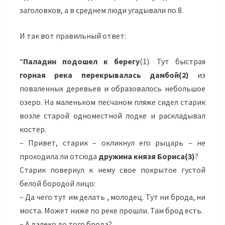
заголовков, а в среднем люди угадывали по 8.
И так вот правильный ответ:
“
Паладин подошел к берегу
(1). Тут быстрая
горная река перекрывалась дамбой(2)
из
поваленных деревьев и образовалось небольшое
озеро. На маленьком песчаном пляже сидел старик
возле старой одноместной лодке и раскладывал
костер.
– Привет, старик – окликнул его рыцарь – не
проходила ли отсюда
дружина князя Бориса(3)
?
Старик повернул к нему свое покрытое густой
белой бородой лицо:
– Да чего тут им делать , молодец. Тут ни брода, ни
моста. Может ниже по реке прошли. Там брод есть.
– А далеко до того брода?