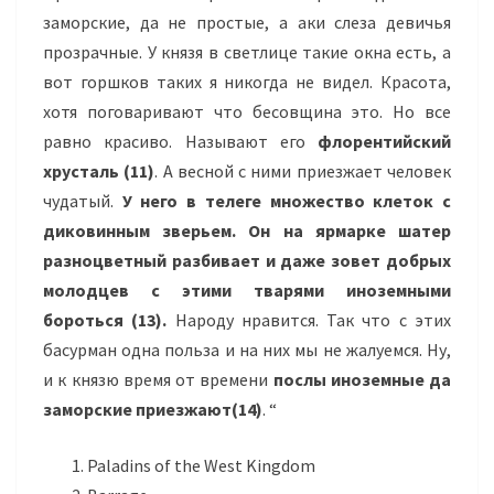
заморские, да не простые, а аки слеза девичья
прозрачные. У князя в светлице такие окна есть, а
вот горшков таких я никогда не видел. Красота,
хотя поговаривают что бесовщина это. Но все
равно красиво. Называют его
флорентийский
хрусталь (11)
. А весной с ними приезжает человек
чудатый.
У него в телеге множество клеток с
диковинным зверьем. Он на ярмарке шатер
разноцветный разбивает и даже зовет добрых
молодцев с этими тварями иноземными
бороться
(13).
Народу нравится. Так что с этих
басурман одна польза и на них мы не жалуемся. Ну,
и к князю время от времени
послы иноземные да
заморские приезжают(14)
. “
Paladins of the West Kingdom