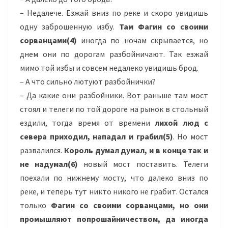
– Недалече. Езжай вниз по реке и скоро увидишь
одну заброшенную избу.
Там Фагин со своими
сорванцами(4)
иногда по ночам скрывается, но
днем они по дорогам разбойничают. Так езжай
мимо той избы и совсем недалеко увидишь брод.
– А что сильно лютуют разбойнички?
– Да какие они разбойники. Вот раньше там мост
стоял и телеги по той дороге на рынок в стольный
ездили, тогда время от времени
лихой люд с
севера приходил, нападал и грабил(5)
. Но мост
развалился.
Король думал думал, и в конце так и
не надумал(6)
новый мост поставить. Телеги
поехали по нижнему мосту, что далеко вниз по
реке, и теперь тут никто никого не грабит. Остался
только
Фагин со своими сорванцами, но они
промышляют попрошайничеством, да иногда