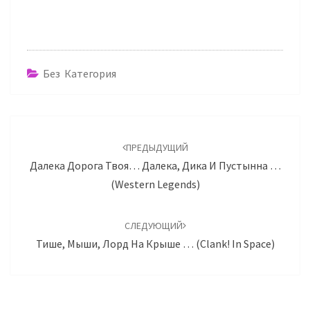
Без Категория
Навигация
по
ПРЕДЫДУЩИЙ
записям
Далека Дорога Твоя… Далека, Дика И Пустынна …
(Western Legends)
СЛЕДУЮЩИЙ
Тише, Мыши, Лорд На Крыше … (Clank! In Space)