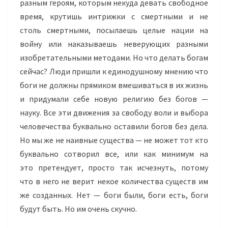
разным героям, которым некуда девать свободное
время, крутишь интрижки с смертными и не
столь смертными, посылаешь целые нации на
войну или наказываешь неверующих разными
изобретательными методами. Но что делать богам
сейчас? Люди пришли
к
единодушному мнению что
боги не должны прямиком вмешиваться в их жизнь
и придумали себе новую религию без богов —
науку. Все эти движения за свободу воли и выбора
человечества буквально оставили богов без дела.
Но мы же не наивные существа — не может тот кто
буквально сотворил все, или как минимум на
это претендует, просто так исчезнуть, потому
что в него не верит некое количества существ им
же созданных. Нет — боги были, боги есть, боги
будут быть. Но им очень скучно.