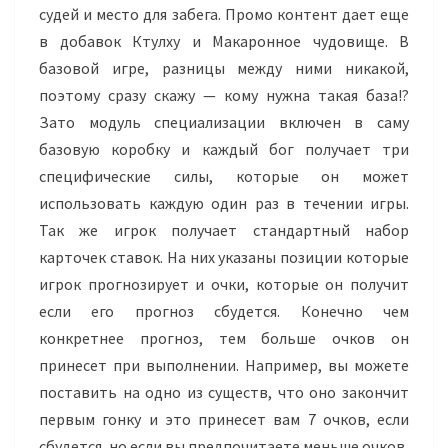
судей и место для забега.
Промо
контент дает еще
в добавок
Ктулху
и Макаронное чудовище. В
базовой игре, разницы между ними никакой,
поэтому сразу скажу — кому нужна такая база!?
Зато модуль специализации включен в саму
базовую коробку и каждый бог получает три
специфические силы, которые он может
использовать каждую один раз в течении игры.
Так же игрок получает стандартный набор
карточек ставок. На них указаны позиции которые
игрок прогнозирует и очки, которые он получит
если его прогноз сбудется. Конечно чем
конкретнее прогноз, тем больше очков он
принесет при выполнении. Например, вы можете
поставить на одно из существ, что оно закончит
первым гонку и это принесет вам 7 очков, если
сбудется, но если вы предпочитаете меньше очков,