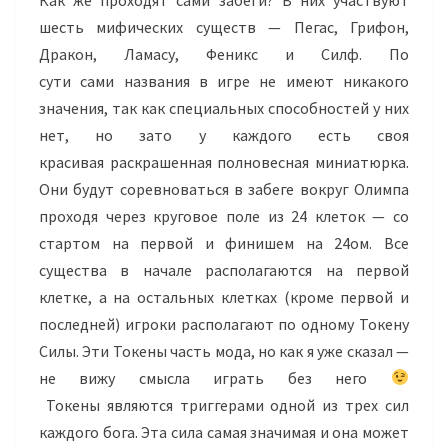
шесть мифических существ — Пегас, Грифон,
Дракон, Ламасу, Феникс и
Силф
. По
сути сами названия в игре не имеют никакого
значения, так как специальных способностей у них
нет, но зато у каждого есть своя
красивая раскрашенная полновесная миниатюрка.
Они будут соревноваться в забеге вокруг Олимпа
проходя через круговое поле из 24 клеток — со
стартом на первой и финишем на
24ом
. Все
существа в начале располагаются на первой
клетке, а на остальных клетках (кроме первой и
последней) игроки располагают по одному Токену
Силы. Эти Токены часть мода, но как я уже сказал —
не вижу смысла играть без него
Токены являются триггерами одной из трех сил
каждого бога. Эта сила самая значимая и она может