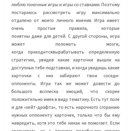
люблю гоночные игры и игры со ставками. Поэтому
постараюсь рассмотреть игру максимально
отдалено от моего личного мнения. Игра имеет
очень простые правила, которые
понятны даже для детей.
С другой стороны, игра
может поломать мозги,
когда приходитсявырабатывать определенную
стратегию, увидев какие карточки вышли на
доступных тебе подставках, и когда увидишь какие
карточки с них забирают твои соседи-
оппоненты.
Игра так же может довести до
большого всплеска эмоций, что скорее
положительно имея в виду тематику. Есть тут поле
и для «
хейт-драфта
«, то есть нарочного сгоранию
нужных оппоненту карточек, только что бы ему
навредить, хотя это тебе никак не помогает. Если
сравнивать ее с другими подобными играми