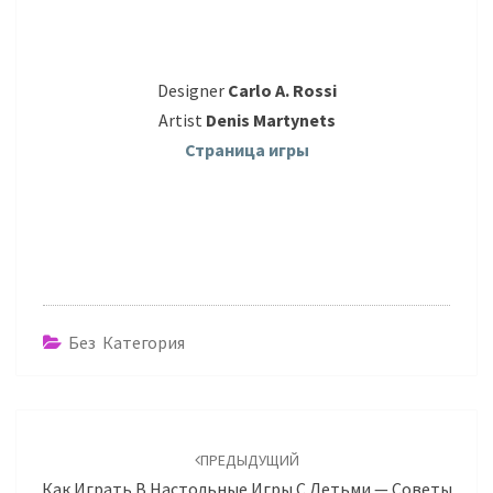
Designer
Carlo A. Rossi
Artist
Denis Martynets
Страница игры
Без Категория
Навигация
по
ПРЕДЫДУЩИЙ
записям
Как Играть В Настольные Игры С Детьми — Советы