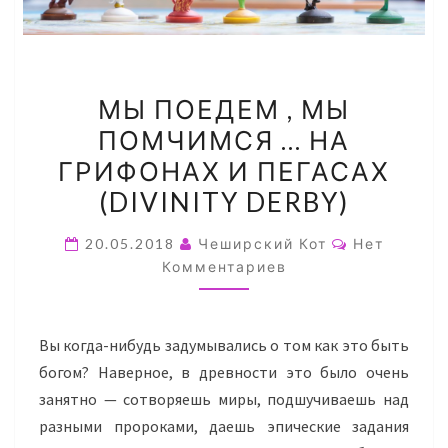
МЫ
МЫ ПОЕДЕМ , МЫ
ПОЕДЕМ
ПОМЧИМСЯ … НА
,
ГРИФОНАХ И ПЕГАСАХ
МЫ
ПОМЧИМСЯ
(DIVINITY DERBY)
…
Комментар
20.05.2018
Чеширский Кот
Нет
НА
Комментариев
ГРИФОНАХ
И
ПЕГАСАХ
Вы когда-нибудь задумывались о
том
как это быть
(DIVINITY
богом? Наверное, в древности это было очень
DERBY)
занятно — сотворяешь миры, подшучиваешь над
разными пророками, даешь эпические задания