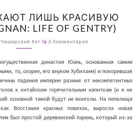
В
АЖАЮТ ЛИШЬ КРАСИВУЮ
КЛЕТКУ
GNAN: LIFE OF GENTRY)
САЖАЮТ
ЛИШЬ
Комментарии
Чеширский Кот
2 Комментария
КРАСИВУЮ
ПТИЦУ.
могущественная династия Юань, основанная самим
(JIANGNAN:
ными, то, скорее, его внуком Хубилаем) и покорившая
LIFE
ричины падения империи разные: от некомпетентных
OF
голов к китайским горячительным напиткам (и я не
GENTRY)
ашей основной темой будут не монголы. На пепелище
 как Восстание красных повязок, выросла новая
лем был простой деревенский парень, который из-за