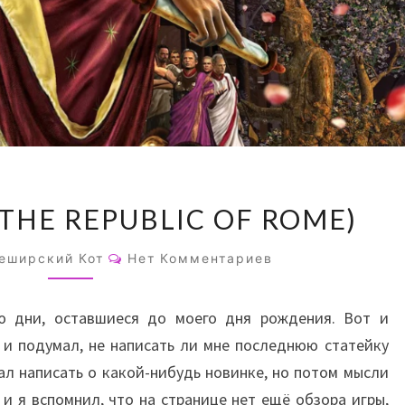
И
 (THE REPUBLIC OF ROME)
ТЫ
,
Комментарии
еширский Кот
Нет Комментариев
БРУТ?!
(THE
ю дни, оставшиеся до моего дня рождения. Вот и
REPUBLIC
 и подумал, не написать ли мне последнюю статейку
OF
ал написать о какой-нибудь новинке, но потом мысли
ROME)
 и я вспомнил, что на странице нет ещё обзора игры,