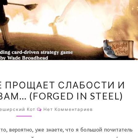
ЭТОТ
Е ПРОЩАЕТ СЛАБОСТИ И
ГОРОД
ЗАМ… (FORGED IN STEEL)
НЕ
ПРОЩАЕТ
Комментарии
еширский Кот
Нет Комментариев
СЛАБОСТИ
И
 то, вероятно, уже знаете, что я большой почитатель
НЕ