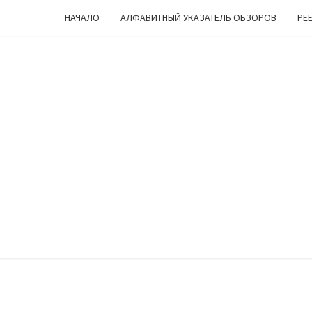
НАЧАЛО
АЛФАВИТНЫЙ УКАЗАТЕЛЬ ОБЗОРОВ
РЕ
ЧЕШ
Лукоморье
… Цепь … Но
Куда Бы Ни
Пошел —
УГ
Все Про
Настольные
Игры
Мурлычит
;)