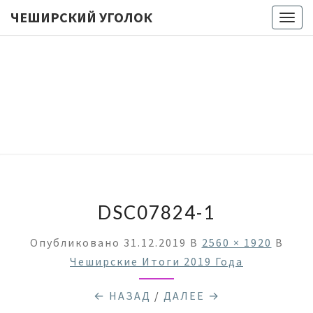
ЧЕШИРСКИЙ УГОЛОК
Togg
navig
ЧЕШИРС
Лукоморье
… Цепь … Но
Куда Бы Ни
УГОЛО
Пошел —
Все Про
Настольные
Игры
Мурлычит ;)
DSC07824-1
Опубликовано
31.12.2019
В
2560 × 1920
В
Чеширские Итоги 2019 Года
← НАЗАД
/
ДАЛЕЕ →