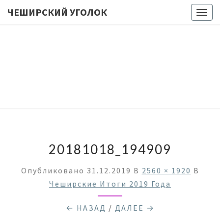
ЧЕШИРСКИЙ УГОЛОК
Togg
navig
ЧЕШИРС
Лукоморье
… Цепь … Но
Куда Бы Ни
УГОЛО
Пошел —
Все Про
Настольные
Игры
Мурлычит ;)
20181018_194909
Опубликовано
31.12.2019
В
2560 × 1920
В
Чеширские Итоги 2019 Года
← НАЗАД
/
ДАЛЕЕ →