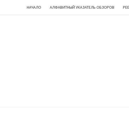
НАЧАЛО
АЛФАВИТНЫЙ УКАЗАТЕЛЬ ОБЗОРОВ
РЕ
ЧЕШ
Лукоморье
… Цепь … Но
Куда Бы Ни
Пошел —
УГ
Все Про
Настольные
Игры
Мурлычит
;)