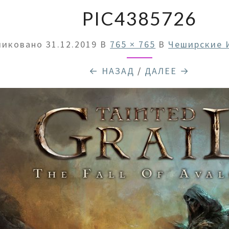
PIC4385726
ликовано
31.12.2019
В
765 × 765
В
Чеширские 
← НАЗАД
/
ДАЛЕЕ →