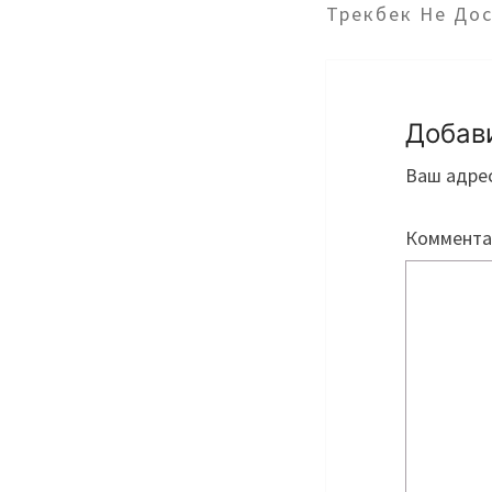
Трекбек Не До
Добав
Ваш адрес
Коммент