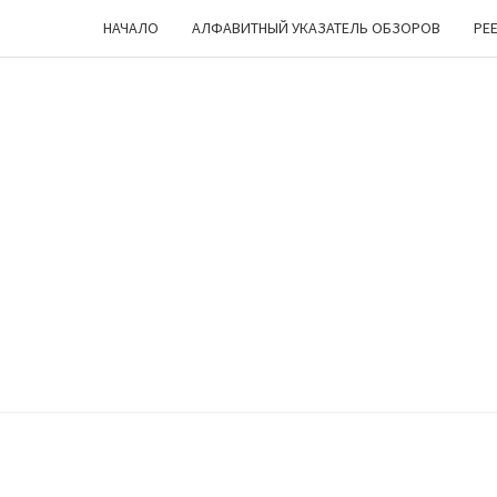
НАЧАЛО
АЛФАВИТНЫЙ УКАЗАТЕЛЬ ОБЗОРОВ
РЕ
ЧЕШ
Лукоморье
… Цепь … Но
Куда Бы Ни
Пошел —
УГ
Все Про
Настольные
Игры
Мурлычит
;)