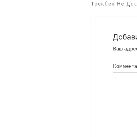
Трекбек Не До
Добав
Ваш адрес
Коммент