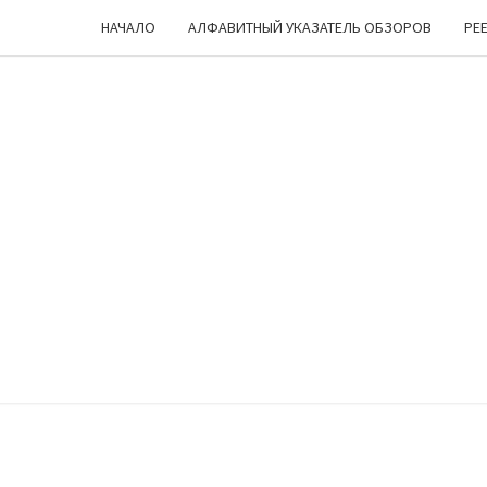
НАЧАЛО
АЛФАВИТНЫЙ УКАЗАТЕЛЬ ОБЗОРОВ
РЕ
ЧЕШ
Лукоморье
… Цепь … Но
Куда Бы Ни
Пошел —
УГ
Все Про
Настольные
Игры
Мурлычит
;)