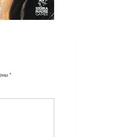
чены
*