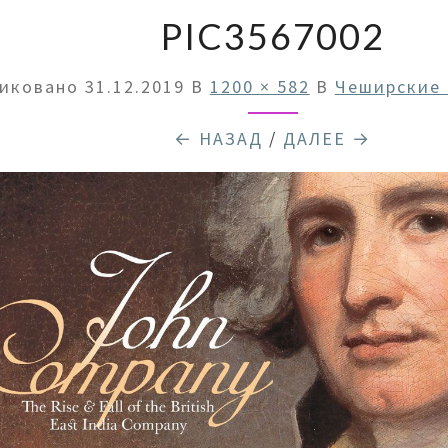
PIC3567002
ликовано
31.12.2019
В
1200 × 582
В
Чеширские 
← НАЗАД
/
ДАЛЕЕ →