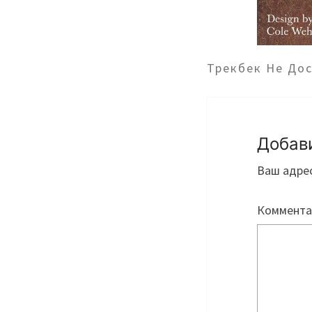
Трекбек Не До
Добав
Ваш адрес
Коммент