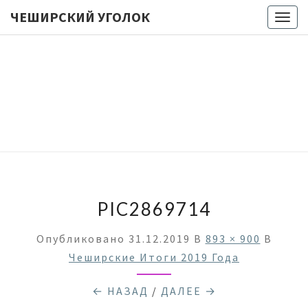
ЧЕШИРСКИЙ УГОЛОК
Togg
navig
ЧЕШИРС
Лукоморье
… Цепь … Но
Куда Бы Ни
УГОЛО
Пошел —
Все Про
Настольные
Игры
Мурлычит ;)
PIC2869714
Опубликовано
31.12.2019
В
893 × 900
В
Чеширские Итоги 2019 Года
← НАЗАД
/
ДАЛЕЕ →