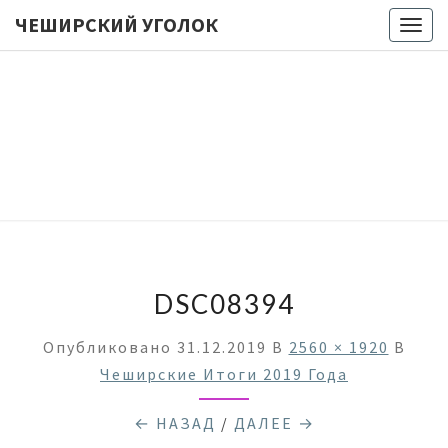
ЧЕШИРСКИЙ УГОЛОК
Togg
navig
ЧЕШИРС
Лукоморье
… Цепь … Но
Куда Бы Ни
УГОЛО
Пошел —
Все Про
Настольные
Игры
Мурлычит ;)
DSC08394
Опубликовано
31.12.2019
В
2560 × 1920
В
Чеширские Итоги 2019 Года
← НАЗАД
/
ДАЛЕЕ →