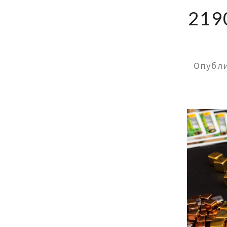
219
Опубл