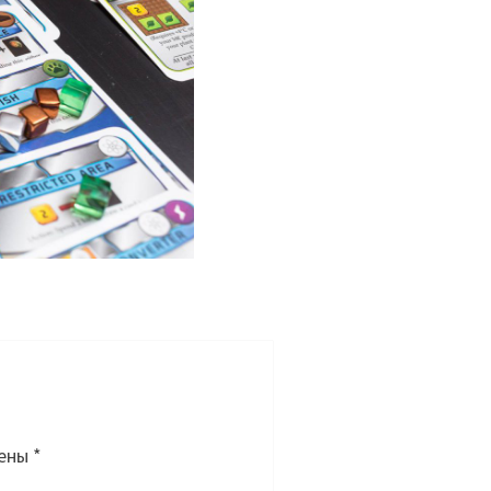
чены
*