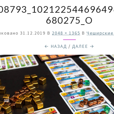
08793_10212254469649
680275_O
иковано
31.12.2019
В
2048 × 1365
В
Чеширские
← НАЗАД
/
ДАЛЕЕ →