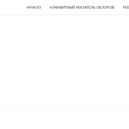
НАЧАЛО
АЛФАВИТНЫЙ УКАЗАТЕЛЬ ОБЗОРОВ
РЕ
ЧЕШ
Лукоморье
… Цепь … Но
Куда Бы Ни
Пошел —
УГ
Все Про
Настольные
Игры
Мурлычит
;)