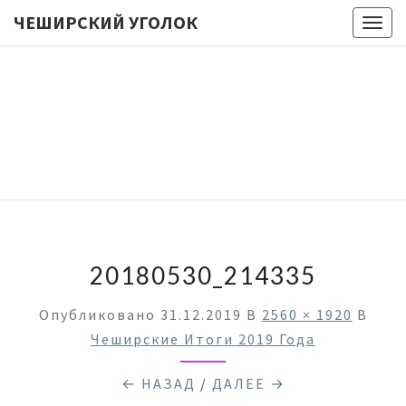
ЧЕШИРСКИЙ УГОЛОК
Togg
navig
ЧЕШИРС
Лукоморье
… Цепь … Но
Куда Бы Ни
УГОЛО
Пошел —
Все Про
Настольные
Игры
Мурлычит ;)
20180530_214335
Опубликовано
31.12.2019
В
2560 × 1920
В
Чеширские Итоги 2019 Года
← НАЗАД
/
ДАЛЕЕ →